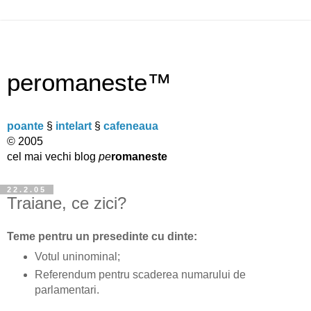
peromaneste™
poante
§
intelart
§
cafeneaua
© 2005
cel mai vechi blog
pe
romaneste
22.2.05
Traiane, ce zici?
Teme pentru un presedinte cu dinte:
Votul uninominal;
Referendum pentru scaderea numarului de
parlamentari.